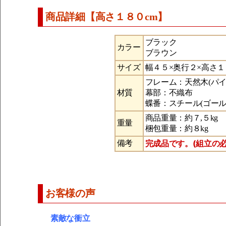
商品詳細【高さ１８０cm】
ブラック
カラー
ブラウン
サイズ
幅４５×奥行２×高さ１
フレーム：天然木(パイ
材質
幕部：不織布
蝶番：スチール(ゴール
商品重量：約７,５kg
重量
梱包重量：約８kg
完成品です。(組立の
備考
お客様の声
素敵な衝立