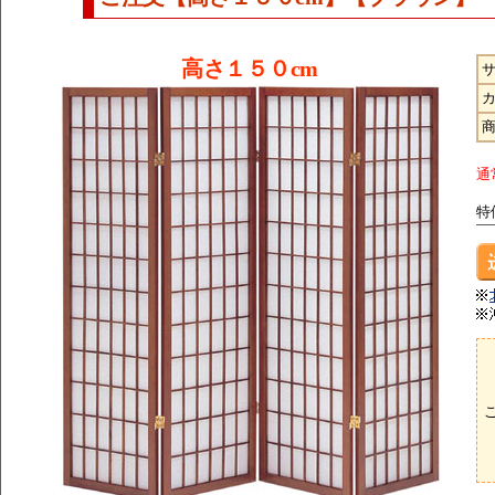
高さ１５０cm
通
特