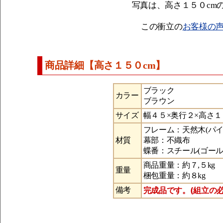
写真は、高さ１５０cm
この衝立の
お客様の
商品詳細【高さ１５０cm】
ブラック
カラー
ブラウン
サイズ
幅４５×奥行２×高さ１
フレーム：天然木(パイ
材質
幕部：不織布
蝶番：スチール(ゴール
商品重量：約７,５kg
重量
梱包重量：約８kg
完成品です。(組立の
備考