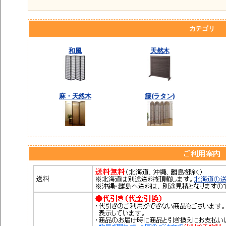
カテゴリ
和風
天然木
麻・天然木
籐(ラタン)