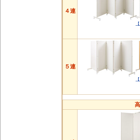
４連
【
５連
【