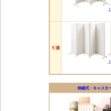
【
５連
【
伸縮式・キャスタ