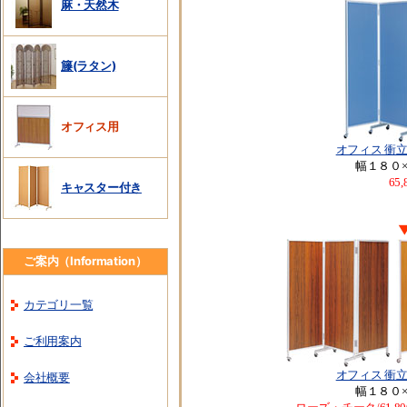
麻・天然木
籐(ラタン)
オフィス用
オフィス 衝
幅１８０
65
キャスター付き
ご案内（Information）
カテゴリ一覧
ご利用案内
オフィス 衝
会社概要
幅１８０