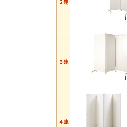
２連
【
３連
【
４連