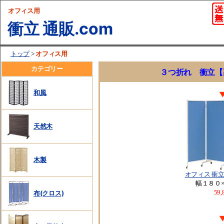
オフィス用
衝立 通販.com
オフィス用
トップ
>
カテゴリー
３つ折れ 衝立【
和風
天然木
木製
オフィス 衝
幅１８０
59
布(クロス)