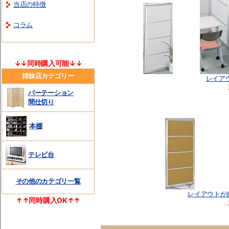
当店の特徴
コラム
↓↓同時購入可能↓↓
姉妹店カテゴリー
レイア
パーテーション
間仕切り
本棚
テレビ台
その他のカテゴリ一覧
レイアウトが自
↑↑同時購入OK↑↑